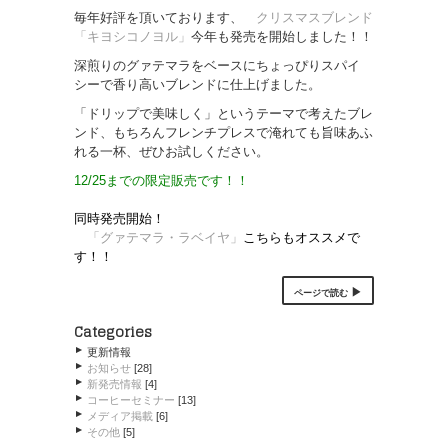
毎年好評を頂いております、
クリスマスブレンド
「キヨシコノヨル」
今年も発売を開始しました！！
深煎りのグァテマラをベースにちょっぴりスパイ
シーで香り高いブレンドに仕上げました。
「ドリップで美味しく」というテーマで考えたブレ
ンド、もちろんフレンチプレスで淹れても旨味あふ
れる一杯、ぜひお試しください。
12/25までの限定販売です！！
同時発売開始！
「グァテマラ・ラベイヤ」
こちらもオススメで
す！！
ページで読む
Categories
更新情報
お知らせ
[28]
新発売情報
[4]
コーヒーセミナー
[13]
メディア掲載
[6]
その他
[5]