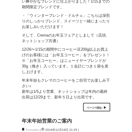
い爽やかなブレンドに仕上がりました！1/15までの
期間限定ブレンドです。
・「ウィンターブレンド・ドルチェ」こちらは深煎
りのしっかりブレンド、スイーツと一緒にまったり
お楽しみいただけます！
そして、Cremaのお年玉フェアとしまして（店頭、
ネットショップ共通）
12/26〜1/15の期間中にコーヒー豆200g以上お買上
げのお客様には「お年玉コーヒー」をプレゼント！
※「お年玉コーヒー」はニューイヤーブレンドが
30g（挽き）入っています。１会計につき１袋を差
し上げます。
年末年始もクレマのコーヒーをご自宅でお楽しみ下
さい♪
新年は1/5より営業、ネットショップは年内の最終
出荷は12/29まで、新年５日より出荷です。
ページで読む
年末年始営業のご案内
Permalink
2016年12月19日 21:25