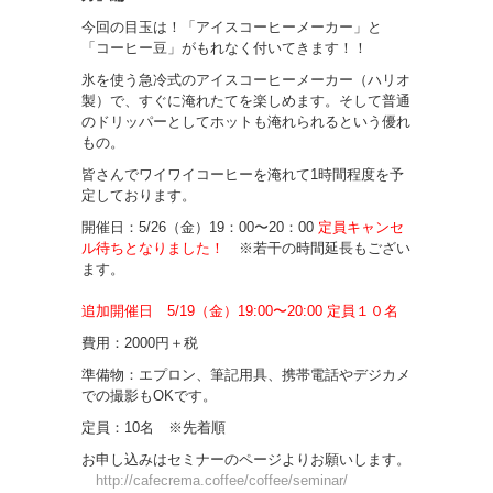
今回の目玉は！「アイスコーヒーメーカー」と
「コーヒー豆」がもれなく付いてきます！！
氷を使う急冷式のアイスコーヒーメーカー（ハリオ
製）で、すぐに淹れたてを楽しめます。そして普通
のドリッパーとしてホットも淹れられるという優れ
もの。
皆さんでワイワイコーヒーを淹れて1時間程度を予
定しております。
開催日：5/26（金）19：00〜20：00
定員キャンセ
ル待ちとなりました！
※若干の時間延長もござい
ます。
追加開催日 5/19（金）19:00〜20:00 定員１０名
費用：2000円＋税
準備物：エプロン、筆記用具、携帯電話やデジカメ
での撮影もOKです。
定員：10名 ※先着順
お申し込みはセミナーのページよりお願いします。
http://cafecrema.coffee/coffee/seminar/