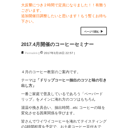
大反響につき２時間で定員になりました！！有難う
ございます。
追加開催日調整したいと思います！もう暫くお待ち
下さい。
ページで読む
2017.4月開催のコーヒーセミナー
Permalink
2017年3月16日 22:57
４月のコーヒー教室のご案内です。
テーマは
「ドリップコーヒー抽出のコツと味の引き
出し方」
一番ご家庭で普及しているであろう「ペーパード
リップ」をメインに淹れ方のコツはもちろん
湯温や挽き具合い、抽出時間...etc コーヒーの味を
変化させる因果関係を学びます。
皆さんでワイワイコーヒーを淹れてテイスティング
の1時間程度を予定で、お土産コーヒー豆付きで