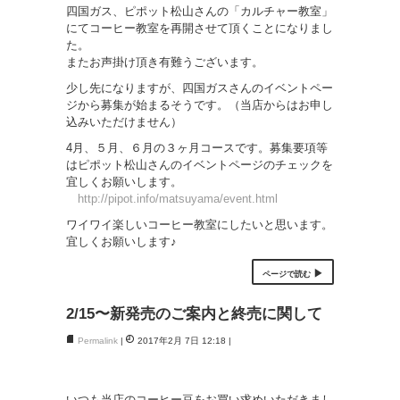
四国ガス、ピポット松山さんの「カルチャー教室」
にてコーヒー教室を再開させて頂くことになりまし
た。
またお声掛け頂き有難うございます。
少し先になりますが、四国ガスさんのイベントペー
ジから募集が始まるそうです。（当店からはお申し
込みいただけません）
4月、５月、６月の３ヶ月コースです。募集要項等
はピポット松山さんのイベントページのチェックを
宜しくお願いします。
http://pipot.info/matsuyama/event.html
ワイワイ楽しいコーヒー教室にしたいと思います。
宜しくお願いします♪
ページで読む
2/15〜新発売のご案内と終売に関して
Permalink
2017年2月 7日 12:18
いつも当店のコーヒー豆をお買い求めいただきまし