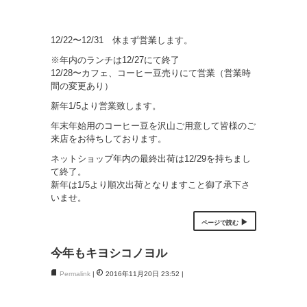
12/22〜12/31 休まず営業します。
※年内のランチは12/27にて終了
12/28〜カフェ、コーヒー豆売りにて営業（営業時
間の変更あり）
新年1/5より営業致します。
年末年始用のコーヒー豆を沢山ご用意して皆様のご
来店をお待ちしております。
ネットショップ年内の最終出荷は12/29を持ちまし
て終了。
新年は1/5より順次出荷となりますこと御了承下さ
いませ。
ページで読む
今年もキヨシコノヨル
Permalink
2016年11月20日 23:52