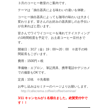
３月のコーヒー教室のご案内です。
テーマは「抽出器具による味わいの違いを体験」
コーヒー抽出器具によっても珈琲の味わいは大きく
変わります。皆さんのお好みの器具探しのお手伝い
が出来ればと思います。
皆さんでワイワイコーヒーを淹れてテイスティング
の1時間程度を予定で、お土産コーヒー豆付きで
す。
開催日：3/17（金）19：00〜20：00 ※若干の時
間延長もございます。
費用：1500円＋税
準備物：エプロン、筆記用具、携帯電話やデジカメ
での撮影もOKです。
定員：10名 ※先着順
お申し込みはセミナーのページよりお願いします。
http://cafecrema.coffee/coffee/seminar/
3/11 キャンセルが１名様出ました。絶賛受付中で
す！！