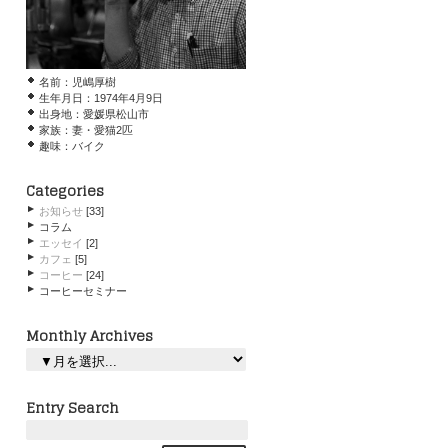
名前：児嶋厚樹
生年月日：1974年4月9日
出身地：愛媛県松山市
家族：妻・愛猫2匹
趣味：バイク
Categories
お知らせ
[33]
コラム
エッセイ
[2]
カフェ
[5]
コーヒー
[24]
コーヒーセミナー
Monthly Archives
Entry Search