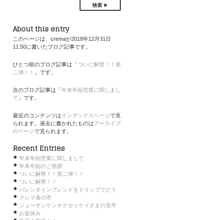
検索
About this entry
このページは、cremaが2018年12月31日
11:50に書いたブログ記事です。
ひとつ前のブログ記事は「
ついに解禁！！第
二弾！！
」です。
次のブログ記事は「
年末年始営業に関しまし
て
」です。
最近のコンテンツは
インデックスページ
で見
られます。過去に書かれたものは
アーカイブ
のページ
で見られます。
Recent Entries
年末年始営業に関しまして
年末年始のご挨拶
ついに解禁！！第二弾！！
ついに解禁！！
バレンタインブレンドをドリップでどう
クレマ蚤の市
ジューサンケンチクセッケイさまの見学
お盆休み